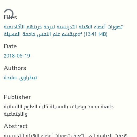
ding...
Files
تصورات أعضاء الهيئة التدريسية لدرجة حريتهم الأكاديمية
(13.41 MB)
بقسم علم النفس جامعة المسيلة.pdf
Date
2018-06-19
Authors
تيطراوي, صليحة
Publisher
جامعة محمد بوضياف بالمسيلة كلية العلوم الانسانية
والاجتماعية
Abstract
هدفت الدراسة إلى التعرف تصورات أعضاء الهيئة التدريسية