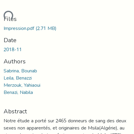
ding...
Files
Impression.pdf
(2.71 MB)
Date
2018-11
Authors
Sabrina, Bounab
Leila, Benazzi
Merzouk, Yahiaoui
Benazi, Nabila
Abstract
Notre étude a porté sur 2465 donneurs de sang des deux
sexes non apparentés, et originaires de Msila(Algérie), au