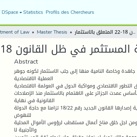
f DSpace
Statistics
Profils des Chercheurs
tment of Law
Master Thesis
حمایة المستثمر في ظل القانون 18-22 المتعلق بالاستثمار
ستثمر في ظل القانون 18-22 المتعلق بالاستثمار
Abstract
اهدة وخاصة النامیة منها إلى جلب الاستثمار لكونه جوهر
العملیة الاقتصادیة
ق التطور الاقتصادي ومواكبة الدول في العولمة الاقتصادیة
ساس عمدت الجزائر على الاهتمام بالاستثمار منذ الإصلاحات
القانونیة في نهایة
الثمانینات إلى غایة إصدارها القانون الجدید رقم 18/22 تزامنا مع حاجة الدولة
للنهوض
 ومن اجل خلق مناخ أعمال مستقطب لرؤوس الأموال المحلیة
والأجنبیة لا