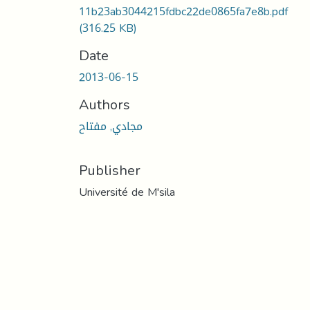
11b23ab3044215fdbc22de0865fa7e8b.pdf
(316.25 KB)
Date
2013-06-15
Authors
مجادي, مفتاح
Publisher
Université de M'sila