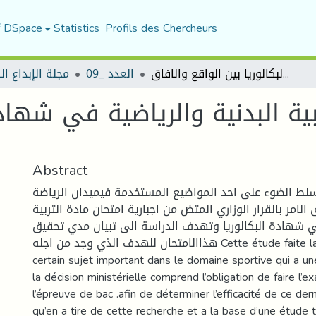
f DSpace
Statistics
Profils des Chercheurs
اختبار مادة التربية البدنية والرياضية في شهادة البكالوريا بين الواقع والافاق
العدد _09
مجلة الإبداع ا
ربية البدنية والرياضية في شهادة
Abstract
لط الضوء على احد المواضيع المستخدمة فيميدان الرياضة
لامر بالقرار الوزاري المتض من اجبارية امتحان مادة التربية
في شهادة البكالوريا وتهدف الدراسة الى تبيان مدي تحقيق
هذاالامتحان للهدف الذي وجد من اجله Cette étude faite la projection sur
certain sujet important dans le domaine sportive qui a une
la décision ministérielle comprend l’obligation de faire l
l’épreuve de bac .afin de déterminer l’efficacité de ce derni
qu’en a tire de cette recherche et a la base d’une étude 