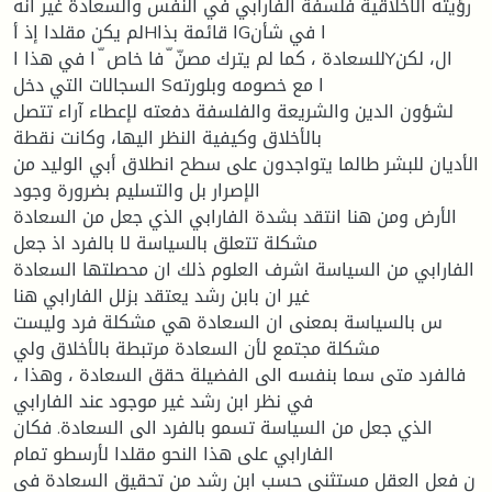
رؤيته الأخلاقية فلسفة الفارابي في النفس والسعادة غير أنه
لم يكن مقلدا إذ أHا قائمة بذاGا في شأن
للسعادة ، كما لم يترك مصنّ ّ فا خاص ّ ا في هذا اYال، لكن
السجالات التي دخل Sا مع خصومه وبلورته
لشؤون الدين والشريعة والفلسفة دفعته لإعطاء آراء تتصل
بالأخلاق وكيفية النظر اليها، وكانت نقطة
الأديان للبشر طالما يتواجدون على سطح انطلاق أبي الوليد من
الإصرار بل والتسليم بضرورة وجود
الأرض ومن هنا انتقد بشدة الفارابي الذي جعل من السعادة
مشكلة تتعلق بالسياسة لا بالفرد اذ جعل
الفارابي من السياسة اشرف العلوم ذلك ان محصلتها السعادة
غير ان بابن رشد يعتقد بزلل الفارابي هنا
س بالسياسة بمعنى ان السعادة هي مشكلة فرد وليست
مشكلة مجتمع لأن السعادة مرتبطة بالأخلاق ولي
، فالفرد متى سما بنفسه الى الفضيلة حقق السعادة ، وهذا
في نظر ابن رشد غير موجود عند الفارابي
الذي جعل من السياسة تسمو بالفرد الى السعادة. فكان
الفارابي على هذا النحو مقلدا لأرسطو تمام
ن فعل العقل مستثنى حسب ابن رشد من تحقيق السعادة في