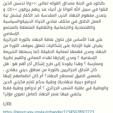
بالخلود في الجنة مصداق القوله تعالى :<<ولا تحسبن الذين
قتلوا في سبيل الله أمواتا بل أحياء عند ربهم يرزقون >>(2). و
يتعدى مفهوم الجهاد الحرب المقدسة ضد الكفار ليشمل نية
العمل الخلاق في مختلف مناحي الحياة الدينيةوالسياسية
والاقتصادية والاجتماعية والثقافية المتعلقة بالمجتمع
الإسلامي.
على هذا الأساس فإن تناول علاقة الجهاد بالثورة الجزائرية
يفرض علينا الإجابة على إشكاليات تتعلق بموقف الثورة من
الجهاد ومدى فهمها لمعانية الحقيقة كما رسمتها الشريعة
الإسلامية ؟ ومدى إقرارها لهذه المعاني والقيم نظرية
وممارسة ؟ وهذا يقودنا إلى طرح إشكال آخر أهم هو : هل
كان التحاق الجزائريين بالثورة من منطلق ديني جهادي ،
بالمعنى الضيق لمصطلح الجهاد؟ أم كان انظمامهم إليها
لدوافع دينية (جهادية) وطنية بحكم تلازم فكرتي الدين
والوطنية في عقلية الشعب الجزائري ؟ أم لدوافع وطنية فقط
يختفي فيها عنصر الجهاد كعامل تعبوي مؤثر؟
URI
https://depot.univ-msila.dz/handle/123456789/7273