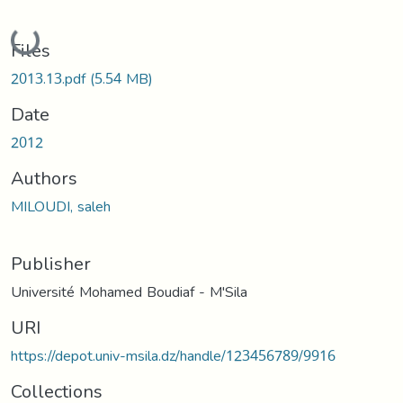
Loading...
Files
2013.13.pdf
(5.54 MB)
Date
2012
Authors
MILOUDI, saleh
Publisher
Université Mohamed Boudiaf - M'Sila
URI
https://depot.univ-msila.dz/handle/123456789/9916
Collections