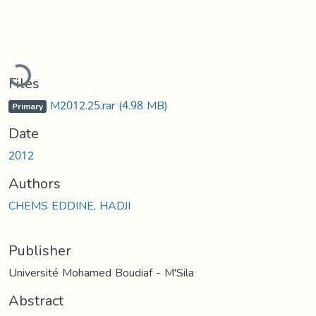
Loading...
Files
M2012.25.rar
(4.98 MB)
Primary
Date
2012
Authors
CHEMS EDDINE, HADJI
Publisher
Université Mohamed Boudiaf - M'Sila
Abstract