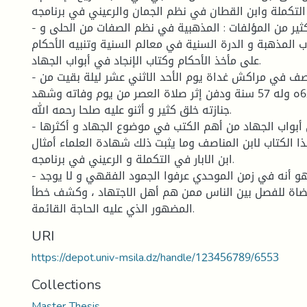
 التكملة وابن القطان في نظم الجمان والرعيني في برنامجه.
- ترك ابن المناصف الكثير من المؤلفات : المذهبية في نظم الصفات من الحلى و
اب المذهبة و الدرة السنية في معالم السنية وتنبيه الأحكام
على مأخذ الأحكام وكتاب الإنجاد في أبواب الجهاد.
- كانت وفاة ابن المناصف في مراكش غداة يوم الأحد الاثني عشر ليلة بقيت من
ربيع الآخر سنة 620ه وله 57 سنة ودفن إثر صلاة العصر من يوم وفاته وشهد
جنازته خلق كثير و أثنو عليه صلحا رحمه الله.
- يعتبر كتاب الأنجاد في أبواب الجهاد من أهم الكتب في موضوع الجهاد و أكثرها
الكتاب لابن المناصف وما يثبت ذلك شهادة العلماء أمثال
ابن الابار في التكملة و الرعيني في برنامجه.
- من أسباب تأليفه هو أنه في زمن الموحدي عرفوا الجمود الفقهي و لا يوجد
ضاة للفصل بين الناس ممن هم أهل الاجتهاد ، وكشف خطأ
المضهور الذي عليه الحاجة القائمة.
URI
https://depot.univ-msila.dz/handle/123456789/6553
Collections
Master Thesis