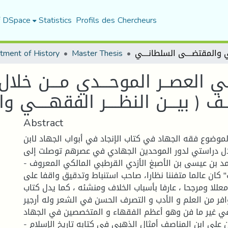
f DSpace
Statistics
Profils des Chercheurs
tment of History
Master Thesis
ـي العصــر الموحـــدي مـــن خلال كتــ
ـف ( بيـــن النظــــر الفقهــــي 
Abstract
موضوع فقه الجهاد في كتاب الإنجاد في أبواب الجهاد لابن
ل دراستي لدور الموحدين الجهادي في عصرهم توصلت إلى :
- أن أبي عبد الله محمد بن عيسى بن الأصبغ الأزدي القرطبي المالكي المعروف
" كان عالما متفننا نظارا، صاحب استنباط وتدقيق واقفا على
معللا ومرجحا ، عارفا بأسباب الخلاف ومنشئه ، كما يدل كتاب
وافر من العلم و الأدب و التصرف الحسن في الشعر وله أرجير
ي غير ما فن وهو أعظم الفقهاء و المتخصصين في الجهاد.
- أثنى العلماء كثيرين على ابن المناصف أمثال الذهبي في كتابه تاريخ الإسلام