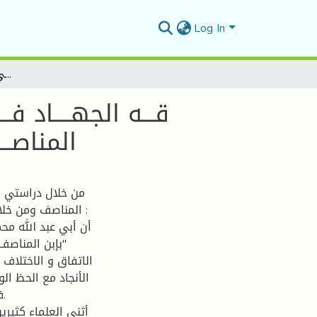
Log In
قـــه الجهــــاد فـــي العصــر الموحـــدي مـــن خلال كتـــــاب الإنجـــــادلإبـــــن المناصــــف ( بيـــن النظــــر الفقهــــي والمقتضــــى السلطانــــي
قـــه الجهــــاد فــ
المناصـــ
من خلال دراستي ل
المناصف ومن خلا
"بإبن المناصف
الاتفاق و الاختلاف 
الأنجاد مع الحظ ال
ف