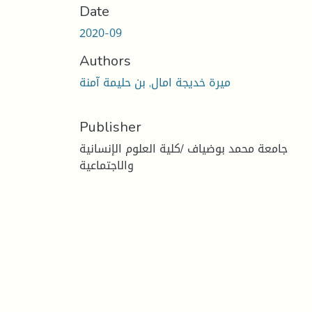
Date
2020-09
Authors
ميرة خديجة امال, بن حليمة آمنة
Publisher
جامعة محمد بوضياف /كلية العلوم الإنسانية
والاجتماعية