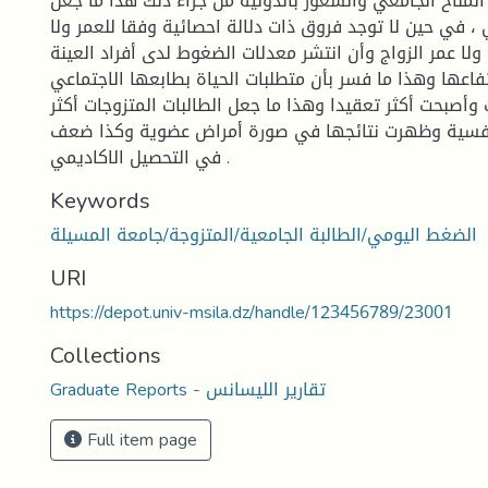
لمناخ الجامعي والشعور بالدونية من جراء ذلك هذا ما جعل
، في حين لا توجد فروق ذات دلالة احصائية وفقا للعمر ولا
ا عمر الزواج وأن انتشر معدلات الضغوط لدى أفراد العينة
فاعها وهذا ما فسر بأن متطلبات الحياة بطابعها الاجتماعي
 وأصبحت أكثر تعقيدا وهذا ما جعل الطالبات المتزوجات أكثر
فسية وظهرت نتائجها في صورة أمراض عضوية وكذا ضعف
في التحصيل الاكاديمي .
Keywords
الضغط اليومي/الطالبة الجامعية/المتزوجة/جامعة المسيلة
URI
https://depot.univ-msila.dz/handle/123456789/23001
Collections
Graduate Reports - تقارير الليسانس
Full item page