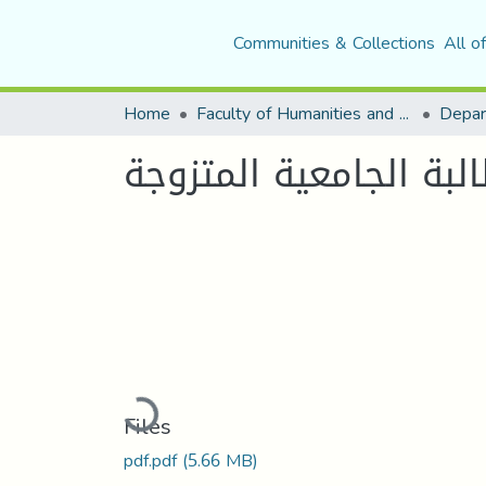
Communities & Collections
All o
Home
Faculty of Humanities and Social Sciences
Depar
بة الجامعية المتزوجة
Loading...
Files
pdf.pdf
(5.66 MB)