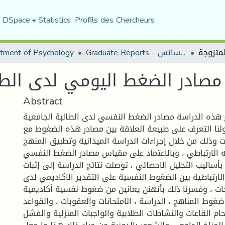
f DSpace
Statistics
Profils des Chercheurs
Graduate Reports - تقارير الليسانس
tment of Psychology
مصادر الضغط اليومي لدى الطال
Abstract
هذه الدراسة مصادر الضغط النفسي لدى الطالبة الجامعية
ولنا التعرف على طبيعة العلاقة بين مصادر هذه الضغوط مع
ات وذلك من خلال إجراءات الدراسة الميدانية وتطبيق المنهج
 الارتباطي ، وبالاعتماد على مقياس مصادر الضغط النفسي
أساليب التحليل الاحصائي ، توصلت نتائج الدراسة إلى إثبات
لارتباطية بين الضغوط النفسية على التقدير الاكاديمي لدى
جات ، وفسرنا ذلك بأنهنن يعانين من ضغوط نفسية أكاديمية
غوط المناهج ، الدراسة ، الامتحانات والعقوبات ، والقواعد
دحام القاعات والنشاطات الطلابية والواجبات المنزلية والفشل