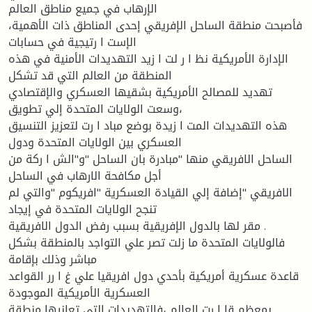
الإرهاب في جميع مناطق العالم
،فأصبحت منطقة الساحل الإفريقي إحدى المناطق ذات الأهمية
الإست ا رتيجية في حسابات
الإدارة الأمريكية نظ ا ر لت ا زيد التهديدات الأمنية في هذه
المنطقة من العالم التي قد تشكل
تهديد للمصالح الأمريكية بشقيها العسكري والإقتصادي
،وسعت الولايات المتحدة إلي تطويق
هذه التهديدات المت ا زيدة بوضع مباد ا رت لتعزيز التنسيق
العسكري بين الولايات المتحدة ودول
الساحل الافريقي منها "مبادرة بان الساحل "و"الش ا ركة من
أجل مكافحة الارهاب في الساحل
الافريقي "إضافة إلي القيادة العسكرية "افريكوم "والتي لم
تنجح الولايات المتحدة في إيجاد
مقر لها بالدول الإفريقية بسبب رفض الدول الافريقية .
فالولايات المتحدة ما زلت تصر علي التواجد بالمنطقة بشكل
مباشر وذلك بإقامة
قاعدة عسكرية أمريكية بأحدي دول افريقيا علي غ ا رر القواعد
العسكرية الأمريكية الموجودة
بمعظم قا ا رت العالم ،فالتهديدات التي تعانيها منطقة