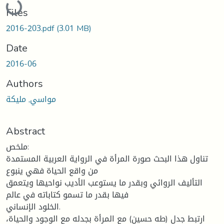
Files
2016-203.pdf
(3.01 MB)
Date
2016-06
Authors
مواسي, مليكة
Abstract
ملخص:
تناول هذا البحث صورة المرأة في الرواية العربية المستمدة
من واقع الحياة فهي ينبوع
التأليف الروائي وبقدر ما يستوعب الأديب نواحيها ويتعمق
فيها بقدر ما تسمو كتاباته في عالم
الخلود الإنساني.
ارتبط جدل (طه حسين) مع المرأة بجدله مع الوجود والحياة،