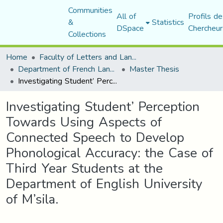
Communities
All of
Profils de
&
Statistics
DSpace
Chercheur
Collections
Home
Faculty of Letters and Languages
Department of French Language and Literature
Master Thesis
Investigating Student’ Perception Towards Using Aspects of Connected Speech to Develop Phonological Accuracy: the Case of Third Year Students at the Department of English University of M’sila.
Investigating Student’ Perception
Towards Using Aspects of
Connected Speech to Develop
Phonological Accuracy: the Case of
Third Year Students at the
Department of English University
of M’sila.