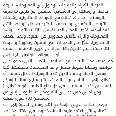
الفرصة للأفراد والجماعات للوصول إلى المعلومات، بسرعة
فائقة، وإرسالها إلى الأشخاص المعنيين، عن طريق ما يعرف
بالوسائط الجديدة، تمثلت في المواقع الالكترونية وشبكات
التواصل الاجتماعي و الصحف الالكترونية بكل أنواعها، التي
تعد أهمها فتحت المجال المستخدمي الانترنت التواصل ونشر
المعلومات والآراء للآخرين متجاوزين كل القيود، وتعد الصحف
الالكترونية شكل من المدونات التي انتشرت وتطورت وأصبحت
لها مستخدمين خاصين بها، سواء عن طريق الصفحة الرسمية
أو عبر مواقع التواصل الاجتماعي.
كما فتحت مجال التفاعل مع المتابعين للأخبار ، التي تحتوي على
مواضيع وقضايا متنوعة تشغل واقع المجتمعات باختلافها، كما
استغل الدعاة وعلماء الدين هذه الوسيلة لإيصال دعوة الله
تعالى إلى كل الناس وبكل اللغات، لنشر وتبليغ رسالة الإسلام
للمسلمين وغير المسلمين، في كل بقاع العالم ، لقوله تعالى {
ومن أحسن ممن دعا إلى الله وعمل صالحا وقال إنني من
المسلمين 33} سورة فصلت
ويعد الخطاب الديني الإسلامي أهم وسائل الدعوة إلى الله
تعالى، التي اعتمد عليها الدعاة خصوصا في وقتنا هذا بعد