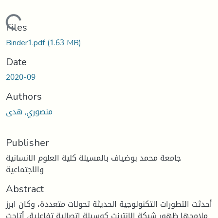
Loading...
Files
Binder1.pdf
(1.63 MB)
Date
2020-09
Authors
منصوري, هدى
Publisher
جامعة محمد بوضياف بالمسيلة كلية العلوم الانسانية
والاجتماعية
Abstract
أحدثت التطورات التكنولوجية الحديثة تحولات متعددة، وكان ابرز
ملامحها ظهور شبكة الانترنت كوسيلة اتصالية تفاعلية، أتاحت