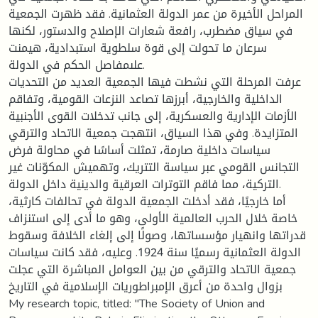
المراحل الأخيرة من عمر الدولة العثمانية. فقد ظهرت الجمعية
في سياق مضطرب، رافعة شعارات الإصلاح والدستور، لكنها
سرعان ما تحولت إلى قوة سلطوية استبدادية، هيمنت
علىمفاصل الحكم في الدولة.
عرفت المرحلة التي نشطت فيها الجمعية العديد من التحديات
الداخلية والخارجية، أبرزها تصاعد النزعات القومية، وتفاقم
الأزمات الإدارية والعسكرية، إلى جانب تدخلات القوى الأجنبية
المتزايدة. وفي هذا السياق، انتهجت جمعية الاتحاد والترقي
سياسات داخلية صارمة، تمثلت أساسًا في محاولة فرض
التجانس القومي عبر سياسة التتريك، وتهميش المكوّنات غير
التركية، مما فاقم التوترات العرقية والدينية داخل الدولة.
أما خارجيًا، فقد أدخلت الجمعية الدولة في تحالفات كارثية،
خاصة خلال الحرب العالمية الأولى، وهو ما أدى إلى استنزاف
قدراتها وانهيار مؤسساتها، وصولًا إلى إلغاء الخلافة وسقوط
الدولة العثمانية رسميًا سنة 1924. وعليه، فقد كانت سياسات
جمعية الاتحاد والترقي من بين العوامل المباشرة التي عجلت
بزوال واحدة من أعرق الإمبراطوريات الإسلامية في التاريخ
My research topic, titled: "The Society of Union and