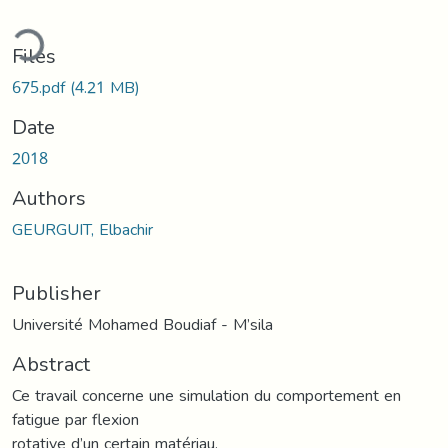
ding...
Files
675.pdf
(4.21 MB)
Date
2018
Authors
GEURGUIT, Elbachir
Publisher
Université Mohamed Boudiaf - M’sila
Abstract
Ce travail concerne une simulation du comportement en
fatigue par flexion
rotative d’un certain matériau.