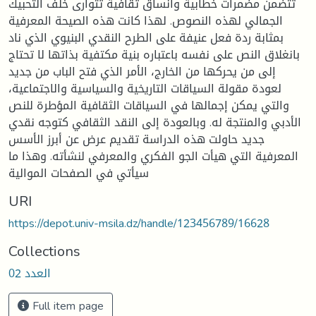
تتضمن مضمرات خطابية وأنساق ثقافية تتوارى خلف التحبيك
الجمالي لهذه النصوص. لهذا كانت هذه الصيحة المعرفية
بمثابة ردة فعل عنيفة على الطرح النقدي البنيوي الذي ناد
بانغلاق النص على نفسه باعتباره بنية مكتفية بذاتها لا تحتاج
إلى من يحركها من الخارج، الأمر الذي فتح الباب من جديد
لعودة مقولة السياقات التاريخية والسياسية والاجتماعية،
والتي يمكن إجمالها في السياقات الثقافية المؤطرة للنص
الأدبي والمنتجة له. وبالعودة إلى النقد الثقافي كتوجه نقدي
جديد حاولت هذه الدراسة تقديم عرض عن أبرز الأسس
المعرفية التي هيأت الجو الفكري والمعرفي لنشأته. وهذا ما
سيأتي في الصفحات الموالية
URI
https://depot.univ-msila.dz/handle/123456789/16628
Collections
العدد 02
Full item page