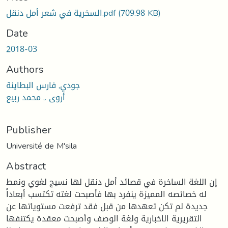
(709.98 KB)
السخرية في شعر أمل دنقل.pdf
Date
2018-03
Authors
جودي, فارس البطاينة
أروى ., محمد ربيع
Publisher
Université de M'sila
Abstract
إن اللغة الساخرة في قصائد أمل دنقل لها نسيج لغوي ونمط
له خصائصه المميزة ينفرد بها فأصبحت لغته تكتسب أبعاداً
جديدة لم تكن تعهدها من قبل فقد ترفعت مستوياتها عن
التقريرية الاخبارية ولغة الوصف وأصبحت معقدة يكتنفها