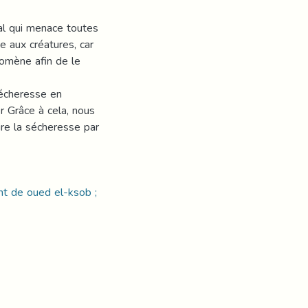
l qui menace toutes
 aux créatures, car
omène afin de le
sécheresse en
er Grâce à cela, nous
ire la sécheresse par
nt de oued el-ksob ;