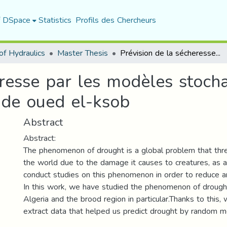
f DSpace
Statistics
Profils des Chercheurs
f Hydraulics
Master Thesis
Prévision de la sécheresse par les modèles stochastiques : application sur le bassin versant de oued el-ksob
resse par les modèles stocha
t de oued el-ksob
Abstract
Abstract:
The phenomenon of drought is a global problem that thre
the world due to the damage it causes to creatures, as a
conduct studies on this phenomenon in order to reduce a
In this work, we have studied the phenomenon of drought
Algeria and the brood region in particular.Thanks to this
extract data that helped us predict drought by random m