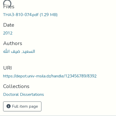
ding...
Files
THA3-810-074.pdf
(1.29 MB)
Date
2012
Authors
السعيد, ضيف الله
URI
https://depot.univ-msila.dz/handle/123456789/8392
Collections
Doctoral Dissertations
Full item page