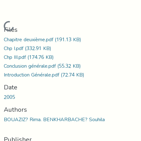
Loading...
Files
Chapitre deuxième.pdf
(191.13 KB)
Chp I.pdf
(332.91 KB)
Chp III.pdf
(174.76 KB)
Conclusion générale.pdf
(55.32 KB)
Introduction Générale.pdf
(72.74 KB)
Date
2005
Authors
BOUAZIZ? Rima. BENKHARBACHE? Souhila
Publisher