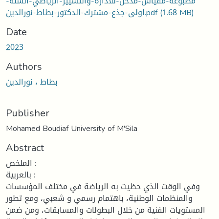
مطبوعة-مقياس-مدخل-للادارة-والتسيير-الرياضي-السنة-
اولى-جذع-مشترك-الدكتور-بطاط-نورالدين.pdf
(1.68 MB)
Date
2023
Authors
بطاط ، نورالدين
Publisher
Mohamed Boudiaf University of M'Sila
Abstract
الملخص :
بالعربية :
وفي الوقت الذي حظيت به الرياضة في مختلف المؤسسات
والمنظمات الوطنية، باهتمام رسمي و شعبي، ومع تطور
المستويات الفنية من خلال البطولات والمسابقات، ومن ضمن