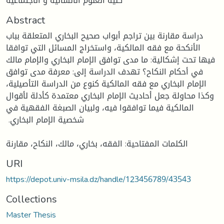
كلية العلوم الانسانية و الاجتماعية
Abstract
دراسة مقارنة بين تراجم أبواب صحيح البخاري المتعلقة بباب
الأنكحة مع فقه المالكية، ‏واستخراج المسائل التي توافقا
فيها تحت إشكالية: ما مدى توافق الإمام البخاري والإمام مالك
‏في أحكام النكاح؟ تهدف الدراسة إلى: معرفة مدى توافق
الإمام البخاري مع فقه المالكية كنوع من ‏الدراسة التأصيلية،
وكذا محاولة جعل أحاديث الإمام البخاري معتمدة كأدلة لأقوال
المالكية فيما توافقوا فيه، ولبيان الصبغة الفقهية في
شخصية الإمام البخاري. ‏
الكلمات المفتاحية: الفقه، بخاري، مالك، النكاح، مقارنة
URI
https://depot.univ-msila.dz/handle/123456789/43543
Collections
Master Thesis