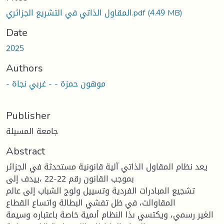
(4.49 MB)
المقاول الذاتي في التشريع الجزائري.pdf
Date
2025
Authors
- موهون حمزة - - غربي نجاة
Publisher
جامعة المسيلة
Abstract
يعد نظام المقاول الذاتي آلية قانونية مستحدثة في الجزائر
بموجب القانون رقم 22-22 ،ييدف إلى
تشجيع المبادرات الفردية وتسييل ولوج الشباب إلى عالم
المقاوالت، في ظل تفشي البطالة واتساع القطاع
الغير رسمي، ويكتسي ىذا النظام أىمية خاصة باعتباره وسيمة