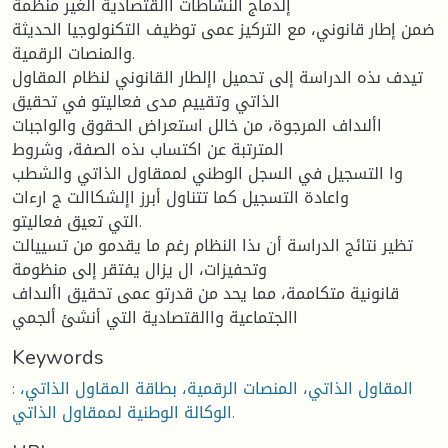
إلدماج النشاطات االقتصادية الغير منظمة
ضمن إطار قانوني، مع التركيز عمى توظيف التكنولوجيا الحديثة
والمنصات الرقمية.
تيدف ىذه الدراسة إلى تحميل اإلطار القانوني لنظام المقاول
الذاتي وتقييم مدى فعاليتو في تحقيق
األىداف المرجوة، من خالل استعراض الحقوق والواجبات
المترتبة عن اكتساب ىذه الصفة، وشروط
وا التسجيل في السجل الوطني لممقاول الذاتي والشطب
واعادة التسجيل كما تتناول أبرز اإلشكاالت ج ارءات
التي تعيق فعاليتو.
تظير نتائج الدراسة أن ىذا النظام رغم ما يقدمو من تسييالت
وتحفيزات، ال يزال يفتقر إلى منظومة
قانونية متكاممة، مما يحد من قدرتو عمى تحقيق األىداف
االجتماعية واالقتصادية التي أنشئ ألجمي
Keywords
: المقاول الذاتي، المنصات الرقمية، بطاقة المقاول الذاتي،
الوكالة الوطنية لممقاول الذاتي.