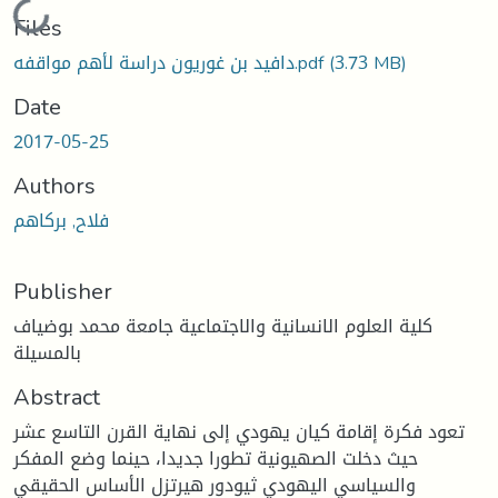
Loading...
Files
(3.73 MB)
دافيد بن غوريون دراسة لأهم مواقفه.pdf
Date
2017-05-25
Authors
فلاح, بركاهم
Publisher
كلية العلوم الانسانية والاجتماعية جامعة محمد بوضياف
بالمسيلة
Abstract
تعود فكرة إقامة كيان يهودي إلى نهاية القرن التاسع عشر
حيث دخلت الصهيونية تطورا جديدا، حينما وضع المفكر
والسياسي اليهودي ثيودور هيرتزل الأساس الحقيقي