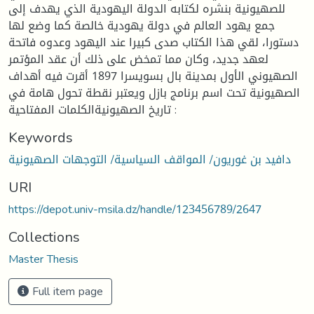
للصهيونية بنشره لكتابه الدولة اليهودية الذي يهدف إلى
جمع يهود العالم في دولة يهودية خالصة كما وضع لها
دستورا، لقي هذا الكتاب صدى كبيرا عند اليهود وعدوه فاتحة
لعهد جديد، وكان مما تمخض على ذلك أن عقد المؤتمر
الصهيوني الأول بمدينة بال بسويسرا 1897 أقرت فيه أهداف
الصهيونية تحت اسم برنامج بازل ويعتبر نقطة تحول هامة في
تاريخ الصهيونيةالكلمات المفتاحية :
Keywords
دافيد بن غوريون/ المواقف السياسية/ التوجهات الصهيونية
URI
https://depot.univ-msila.dz/handle/123456789/2647
Collections
Master Thesis
Full item page