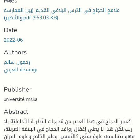
Files
ملامح الحجاج في الدّرس البلاغي القديم (بين الممارسة
(953.03 KB)
والتّنظير).pdf
Date
2022-06
Authors
رحمون سالم
بومسحة العربي
Publisher
université msila
Abstract
يُعتبر الحجاج في هذا العصر من مُخرجات النّظرية التّداوليّة بلا
ريب،لكن هذا لا يعني إغفال روافد الحجاج في البلاغة العربيّة،
فهو تتقاسمه علومٌ شتّى كالتّفسير وعلم الكلام وعلوم القرآن