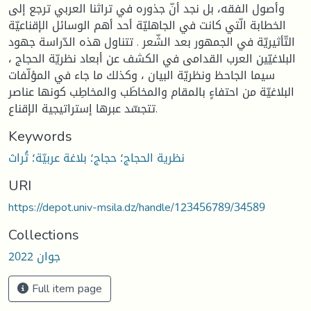
وأصول الفقه، بل نجد أنّ جذوره في تراثنا العربي ترجع إلى
الخطابة الّتي كانت في الجاهليّة أحد أهم الوسائل الإقناعيّة
التّأثيريّة في الجمهور بعد الشّعر . تتناول هذه الدّراسة جهود
البلاغيّين العرب القدامى في الكشف عن أبعاد نظريّة الحجاج ،
سيما الجاحظ ونظريّة البيان ، وكذلك ما جاء في المؤلّفات
البلاغيّة من احتفاءٍ بالمقام والمخاطَب والمخاطِب كونها عناصر
تتجسّد عبرها إستراتيجية الإقناع.
Keywords
نظرية الحجاج؛ حجاج؛ بلاغة عربيّة؛ تُراث
URI
https://depot.univ-msila.dz/handle/123456789/34589
Collections
جوان 2022
Full item page