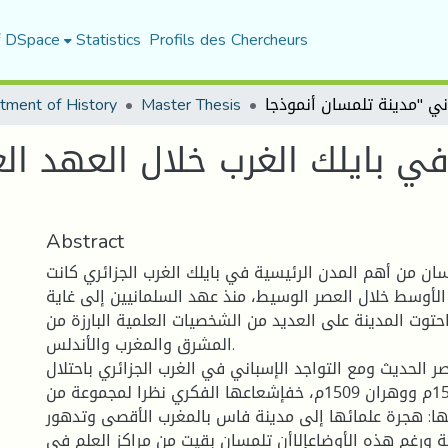
f DSpace
Statistics
Profils des Chercheurs
tment of History
Master Thesis
 في بايلك الغرب خلال العهد ا
Abstract
سان من أهم المدن الرئيسية في بايلك الغرب الجزائري كانت
لأوسط خلال العصر الوسيط، منذ عهد السلمانيين إلى غاية
احتوت المدينة على العديد من الشخصيات العلمية البارزة من
المشرق والمغرب والأندلس.
ر الحديث ومع التواجد الإسباني في الغرب الجزائري باحتلال
المرسى الكبير 1505م ووهران 1509م، خفإشعاعها الفكري نظرا لمجموعة من
ا: هجرة علمائها إلى مدينة فاس بالمغرب الأقصى وتدهور
 ورغم هذه الأوضاعإلاأن تلمسان بقيت من مراكز العلم في