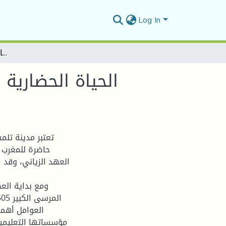
Log In
الحياة الحضارية في بايلك الغرب خلال العهد العثماني "مدينة تلمسان أنموذجا"
الحياة الحضارية
تعتبر مدينة تلم
حاضرة للمغرب ا
العهد الزياني، وقد 
ومع بداية العص
العوامل أهمه
مؤسساتها التعليمية