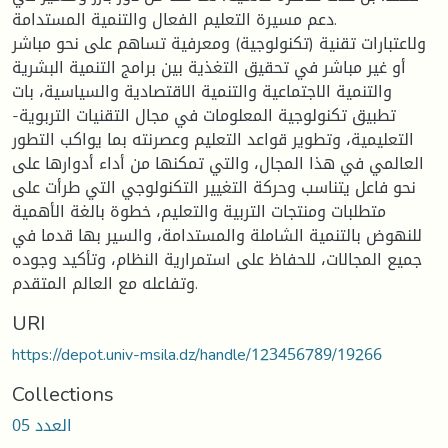
دعم مسيرة التعليم الفعال والتنمية المستدامة.
ولاعتبارات تقنية (تكنولوجية) ومعرفية تساهم على نحو مباشر
أو غير مباشر في تحقيق التغذية بين برامج التنمية البشرية
والتنمية الاجتماعية والتنمية الاقتصادية والسياسية، بات
تطبيق تكنولوجية المعلومات في مجال التقنيات التربوية-
التعليمية، وتطوير قواعد التعليم وعصرنته بما يواكب التطور
العالمي في هذا المجال، والتي تمكنها من أداء أدوارها على
نحو فاعل يتناسب وحركة التغيير التكنولوجي التي طرأت على
متطلبات ومنتجات التربية والتعليم، خطوة بالغة الأهمية
للنهوض بالتنمية الشاملة والمستدامة، والسير بها قدما في
جميع المجالات، للحفاظ على استمرارية النظام، وتأكيد وجوده
وتفاعله مع العالم المتقدم.
URI
https://depot.univ-msila.dz/handle/123456789/19266
Collections
العدد 05