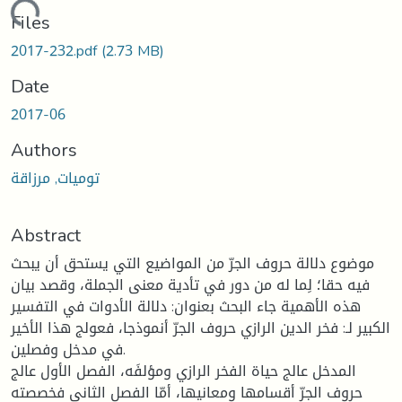
Loading...
Files
2017-232.pdf
(2.73 MB)
Date
2017-06
Authors
توميات, مرزاقة
Abstract
موضوع دلالة حروف الجرّ من المواضيع التي يستحق أن يبحث
فيه حقا؛ لِما له من دور في تأدية معنى الجملة، وقصد بيان
هذه الأهمية جاء البحث بعنوان: دلالة الأدوات في التفسير
الكبير لـ: فخر الدين الرازي حروف الجرّ أنموذجا، فعولج هذا الأخير
في مدخل وفصلين.
المدخل عالج حياة الفخر الرازي ومؤلفَه، الفصل الأول عالج
حروف الجرّ أقسامها ومعانيها، أمّا الفصل الثاني فخصصته