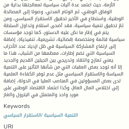
الأزمة، حيث اعتمد عدة آليات سياسية لمعالجتها بداية من
الوفاق الوطني، ثم الوئام المدني، وصولا إلى المصالحة
الوطنية، واستطاع في الأخير تحقيق الاستقرار السياسي، ومن
ثمّ تحقيق تنمية سياسية، فقد أضحى استلام وتداول السلطة
يتم في إطار ما نصّ عليه الدستور، كما توجد مؤسسات
سياسية قائمة ومتخصصة (قضائية، تشريعية، تنفيذية)، إضافة
إلى ارتفاع المشاركة السياسية في ظل ازدياد عدد الأحزاب
السياسية التي تضم إطارات، معظمها من الشباب، هذا ما
يعني تمازج وانتقاد وتدريجي بين الجيلين القديم والجديد.
إلا أنه توجد بعض العقبات التي من شأنها التأثير على التنمية
السياسة والاستقرار السياسي مثل عدم توفر الكفاءة العلمية
لدى بعض المسؤولين في المناصب العليا في الدولة، إضافة
إلى اختلاس المال العامّ، وكذا اعتماد الاقتصاد الوطني على
مورد واحد والمتمثل في البترول والغاز.
Keywords
التنمية السياسية /الاستقرار السياسي
URI