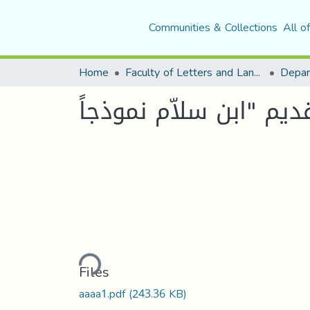
Communities & Collections
All o
Home
Faculty of Letters and Languages
يم "ابن سلاّم نموذجاً
Loading...
Files
aaaa1.pdf
(243.36 KB)