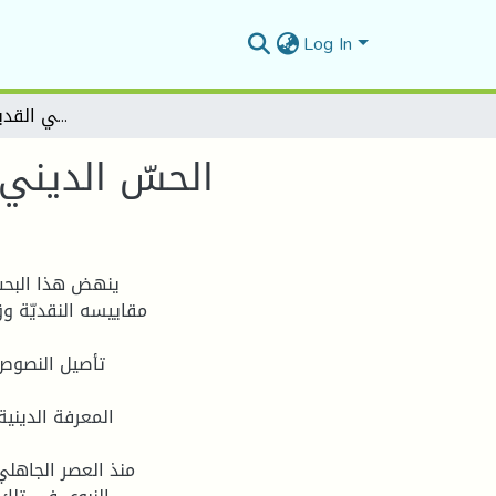
Log In
الحسّ الديني في الخطاب النقدي العربي القديم "ابن سلاّم نموذجاً
الحسّ الديني 
ينهض هذا البحث
مقاييسه النقديّة ،
تأصيل النصوص،
المعرفة الديني
منذ العصر الجاهلي