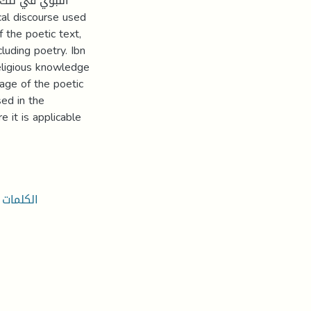
النبوي في تلك 
f the poetic text,
cluding poetry. Ibn
eligious knowledge
mage of the poetic
sed in the
e it is applicable
الكلمات 