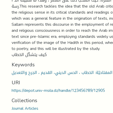
الفترة، حيث انسحب ذلك على الشّعر ، وهذا ما ستبينه الد ا
رسة.This research tackles the idea that the old Arab critical discourse used
the religious sense in its critical standards and readings o
which was a general feature in the origination of texts, in
Sallam represents this discourse in the employment of r
and religious consciousness in order to reach the Arab i
text since pre-Islamic era, employing standards widely u
verification of the image of the Hadith in this period, wher
to poetry, and this will be illustrated by the study.
كيف يتشكّل الخطاب
Keywords
المفتاحيّة: الخطاب ، الحس الديني، القديم ، الجرح والتعديل
URI
https://depot.univ-msila.dz/handle/123456789/12905
Collections
Journal Articles