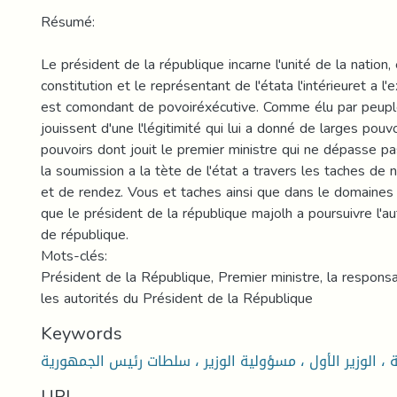
Résumé:
Le président de la république incarne l'unité de la nation, 
constitution et le représentant de l'étata l'intérieuret a l'
est comondant de povoiréxécutive. Comme élu par peuple,
jouissent d'une l'légitimité qui lui a donné de larges pouv
pouvoirs dont jouit le premier ministre qui ne dépasse pa
la soumission a la tète de l'état a travers les taches de 
et de rendez. Vous et taches ainsi que dans le domaines d
que le président de la république majolh a poursuivre l'au
de république.
Mots-clés:
Président de la République, Premier ministre, la responsab
les autorités du Président de la République
Keywords
، الوزير الأول ، مسؤولية الوزير ، سلطات رئيس الجمهورية
URI