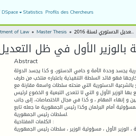
f DSpace
Statistics
Profils des Chercheurs
tment of Law
Master Thesis
علاقة رئيس الجمهورية بالوزير الأول في ظل التعديل الدستوري لسنة 2016
بالوزير الأول في ظل التعديل ال
Abstract
ية يجسد وحدة الأمة و حامي الدستور، و كذا يجسد الدولة
 خارجها فهو قائد السلطة التنفيذية باعتباره منتخب من طرف
بالشرعية الدستورية التي منحته سلطات واسعة مقارنة مع
بها الوزير الأول و التي لا تتعدى التبعية و الخضوع لرئيس
ين و إنهاء المهام ، و كذا في مجال الاختصاصات، إلى جانب
لمسؤولية أمام البرلمان وكذا رئيس الجمهورية ما جعله تابع
لسلطات رئيس الجمهورية.
الكلمات المفتاحية :
، الوزير الأول ، مسؤولية الوزير ، سلطات رئيس الجمهورية