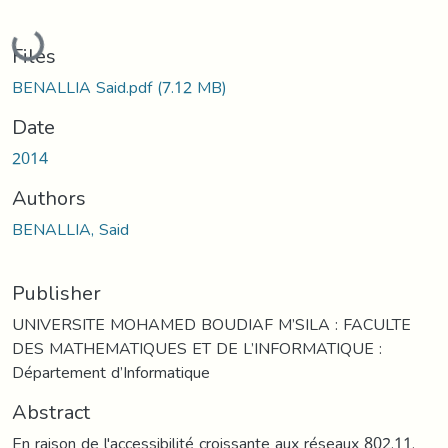
Loading...
Files
BENALLIA Said.pdf
(7.12 MB)
Date
2014
Authors
BENALLIA, Said
Publisher
UNIVERSITE MOHAMED BOUDIAF M’SILA : FACULTE
DES MATHEMATIQUES ET DE L’INFORMATIQUE :
Département d’Informatique
Abstract
En raison de l'accessibilité croissante aux réseaux 802.11,