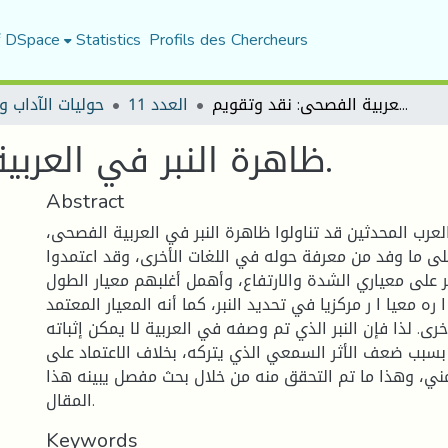
f DSpace
Statistics
Profils des Chercheurs
ظاهرة النبر في العربية الفصحى: نقد وتقويم.
العدد 11
حوليات الآداب و
ظاهرة النبر في العربية الفصحى: نقد وتقويم.
Abstract
العرب المحدثين قد تناولوا ظاهرة النبر في العربية الفصحى،
لى ما وفد من معرفة حوله في اللغات الأخرى، وقد اعتمدوا
ر على معياري الشدة والارتفاع، وأهمل أغلبهم معيار الطول
ره معيا ا ر مركزيا في تحديد النبر، كما أنه المعيار المعتمد
خرى. لذا فإن النبر الذي تم وصفه في العربية لا يمكن إثباته
يا، بسبب ضعف الأثر السمعي الذي يتركه، بخلاف الاعتماد على
ني، وهذا ما تم التحقق منه من خلال بحث مفصل يبينه هذا
المقال.
Keywords