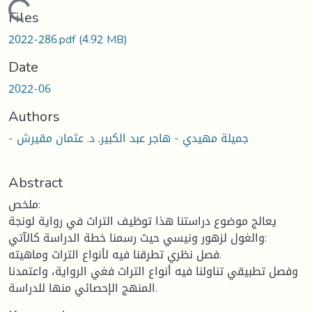
Loading...
Files
2022-286.pdf
(4.92 MB)
Date
2022-06
Authors
- جميلة مهيدي - هاجر عبد الكبير, د. عثمان مقيرش
Abstract
ملخص:
يعالج موضوع دراستنا هذا توظيف التراث في رواية لونجة
والغول لزهور ونيسي حيث رسمنا خطة الدراسة كالآتي:
فصل نظري تطرقنا فيه لأنواع التراث وماهيته.
وفصل تطبيقي تناولنا فيه أنواع التراث فغي الرواية، واعتمدنا
المنهج الإحصائي منها للدراسة.