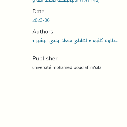
(1.41 MB)
اليقظة لسعد الله و.pdf
Date
2023-06
Authors
• عطاوة كلثوم • لهلالي سعاد, بختي البشير
Publisher
université mohamed boudiaf .m'sila