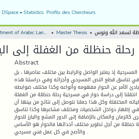
f DSpace
Statistics
Profils des Chercheurs
Department of Arabic Language and Literature
Master Thesis
رحلة حنظلة من الغفلة إلى ال
Abstract
 المسرحية إذ يعتبر الواصل والرابط بين مختلف عناصرها ، بل
في تناسق قطع النص المسرحي وأجزائه وفي دراستنا هذه
بادئ الأمر عن الحوار مفهومه وأنواعه وكذا مختلف ضوابطه
نتقلنا إلى دراسة حوار في مسرحية رحلة حنظلة من الغفلة
لياته المختفلة وكل هذا جعلنا نتوصل إلى نتائج من بينها أن
 في إظهار دواخل الشخصيات ومختلف مشاعرها وكذا تناسق
رى كالزمان والمكان بالإضافة إلى الدور المشع والبارز للحوار
 حنظلة من أجل تطوير مختلف أحداثها فالحوار هو الأساس
والأصح في كل عمل فني مسرحي .