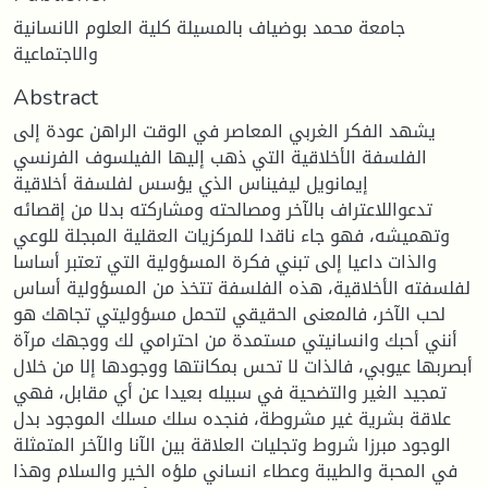
جامعة محمد بوضياف بالمسيلة كلية العلوم الانسانية
والاجتماعية
Abstract
يشهد الفكر الغربي المعاصر في الوقت الراهن عودة إلى
الفلسفة الأخلاقية التي ذهب إليها الفيلسوف الفرنسي
إيمانويل ليفيناس الذي يؤسس لفلسفة أخلاقية
تدعواللاعتراف بالآخر ومصالحته ومشاركته بدلا من إقصائه
وتهميشه، فهو جاء ناقدا للمركزيات العقلية المبجلة للوعي
والذات داعيا إلى تبني فكرة المسؤولية التي تعتبر أساسا
لفلسفته الأخلاقية، هذه الفلسفة تتخذ من المسؤولية أساس
لحب الآخر، فالمعنى الحقيقي لتحمل مسؤوليتي تجاهك هو
أنني أحبك وانسانيتي مستمدة من احترامي لك ووجهك مرآة
أبصربها عيوبي، فالذات لا تحس بمكانتها ووجودها إلا من خلال
تمجيد الغير والتضحية في سبيله بعيدا عن أي مقابل، فهي
علاقة بشرية غير مشروطة، فنجده سلك مسلك الموجود بدل
الوجود مبرزا شروط وتجليات العلاقة بين الآنا والآخر المتمثلة
في المحبة والطيبة وعطاء انساني ملؤه الخير والسلام وهذا