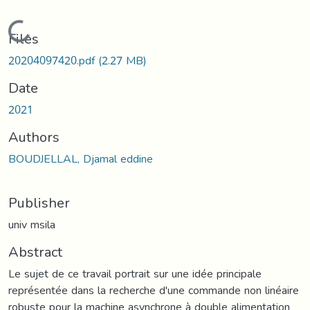
Loading...
Files
20204097420.pdf
(2.27 MB)
Date
2021
Authors
BOUDJELLAL, Djamal eddine
Publisher
univ msila
Abstract
Le sujet de ce travail portrait sur une idée principale
représentée dans la recherche d'une commande non linéaire
robuste pour la machine asynchrone à double alimentation