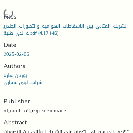
Loading...
Files
الشريك_المثالي_بين_الاسقاطات_الهوامية_والتصورات_الجندري
ة_لدى_طلبة.pdf
(4.17 MB)
Date
2025-02-06
Authors
بورنان سارة
اشراف: لبنى سفاري
Publisher
جامعة محمد بوضياف -المسيلة
Abstract
تهدف الدراسة إلى التعرف على الشريك المثالي بين التصورات