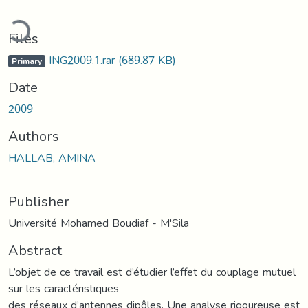
ading...
Files
ING2009.1.rar
(689.87 KB)
Primary
Date
2009
Authors
HALLAB, AMINA
Publisher
Université Mohamed Boudiaf - M'Sila
Abstract
L’objet de ce travail est d’étudier l’effet du couplage mutuel
sur les caractéristiques
des réseaux d’antennes dipôles. Une analyse rigoureuse est