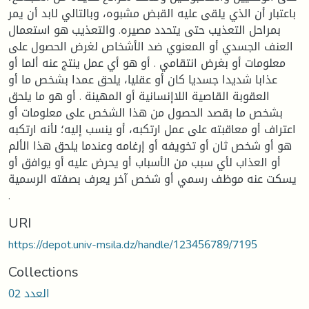
باعتبار أن الذي يلقى عليه القبض مشبوه، وبالتالي لابد أن يمر
بمراحل التعذيب حتى يتحدد مصيره. والتعذيب هو استعمال
العنف الجسدي أو المعنوي ضد الأشخاص لغرض الحصول على
معلومات أو بغرض انتقامي . أو هو أي عمل ينتج عنه ألما أو
عذابا شديدا جسديا كان أو عقليا، يلحق عمدا بشخص ما أو
العقوبة القاصية اللاإنسانية أو المهينة . أو هو ما يلحق
بشخص ما بقصد الحصول من هذا الشخص على معلومات أو
اعتراف أو معاقبته على عمل ارتكبه، أو ينسب إليه؛ لأنه ارتكبه
هو أو شخص ثان أو تخويفه أو إرغامه وعندما يلحق هذا الألم
أو العذاب لأي سبب من الأسباب أو يحرض عليه أو يوافق أو
يسكت عنه موظف رسمي أو شخص آخر يعرف بصفته الرسمية
.
URI
https://depot.univ-msila.dz/handle/123456789/7195
Collections
العدد 02