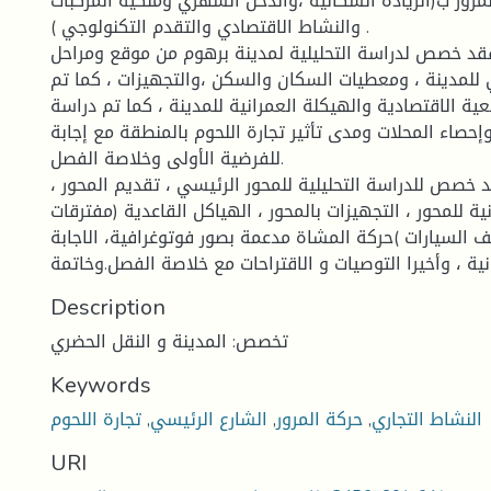
مرور ب(الزيادة السكانية ،والدخل الشهري وملكية المركبات
والنشاط الاقتصادي والتقدم التكنولوجي ) .
فقد خصص لدراسة التحليلية لمدينة برهوم من موقع ومراحل
ي للمدينة ، ومعطيات السكان والسكن ،والتجهيزات ، كما تم
ية الاقتصادية والهيكلة العمرانية للمدينة ، كما تم دراسة
وإحصاء المحلات ومدى تأثير تجارة اللحوم بالمنطقة مع إجابة
للفرضية الأولى وخلاصة الفصل.
 خصص للدراسة التحليلية للمحور الرئيسي ، تقديم المحور ،
ية للمحور ، التجهيزات بالمحور ، الهياكل القاعدية (مفترقات
 السيارات )حركة المشاة مدعمة بصور فوتوغرافية، الاجابة
نية ، وأخيرا التوصيات و الاقتراحات مع خلاصة الفصل.وخاتمة
Description
تخصص: المدينة و النقل الحضري
Keywords
النشاط التجاري
,
حركة المرور
,
الشارع الرئيسي
,
تجارة اللحوم
URI