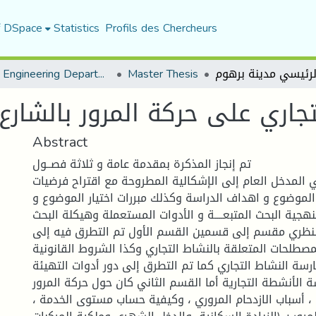
f DSpace
Statistics
Profils des Chercheurs
Urban Engineering Department
Master Thesis
لتجاري على حركة المرور بالشار
Abstract
تم إنجاز المذكرة بمقدمة عامة و ثلاثة فصــول
 المدخل العام إلى الإشكالية المطروحة مع اقتراح فرضيات
الموضوع و اهداف الدراسة وكذلك مبررات اختيار الموضوع و
نهجية البحث المتبعــــة و الأدوات المستعملة وهيكلة البحث.
النظري مقسم إلى قسمين القسم الأول تم التطرق فيه إلى
صطلحات المتعلقة بالنشاط التجاري وكذا الشروط القانونية
ارسة النشاط التجاري كما تم التطرق إلى دور أدوات التهيئة
 الأنشطة التجارية أما القسم الثاني كان حول حركة المرور
 ، أسباب الازدحام المروري ، وكيفية حساب مستوى الخدمة ،