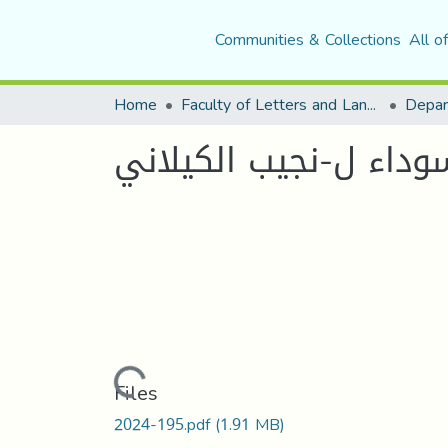
Communities & Collections
All o
Home
Faculty of Letters and Languages
سوداء ل-نجيب الكيلاني
Loading...
Files
2024-195.pdf
(1.91 MB)