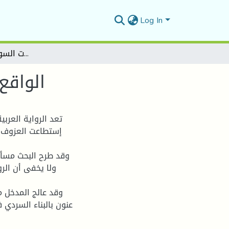
Log In
الواقع والمتخيل في رواية الرايات السوداء ل-نجيب الكيلاني
الواقع
تعد الرواية العربي
إستطاعت العزوف ع
وقد طرح البحث مسألة
ولا يخفى أن الر
وقد عالج المدخل م
عنون بالبناء السردي