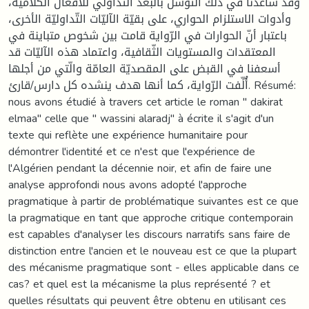
وقد ساعدنا في ذلك التّوسل بالبعد التّداولي للأفعال الكلاميّة،
وأدوات الاستلزام الحواري، على بقيّة الآليّات التّداوليّة الأخرى،
باعتبار أنّ الحوارات في الرّواية قامت بين شخوص متباينة في
المعتقدات والمستويات الثّقافية، واعتماد هذه الآليّات قد
أسعفنا في القبض على المقصديّة العامّة والّتي من أجلها
أُلِّفت الرّواية، كما أنها هدف ينشده كل دارس/قارئ. Résumé:
nous avons étudié à travers cet article le roman " dakirat
elmaa" celle que " wassini alaradj" à écrite il s'agit d'un
texte qui reflète une expérience humanitaire pour
démontrer l'identité et ce n'est que l'expérience de
l'Algérien pendant la décennie noir, et afin de faire une
analyse approfondi nous avons adopté l'approche
pragmatique à partir de problématique suivantes est ce que
la pragmatique en tant que approche critique contemporain
est capables d'analyser les discours narratifs sans faire de
distinction entre l'ancien et le nouveau est ce que la plupart
des mécanisme pragmatique sont - elles applicable dans ce
cas? et quel est la mécanisme la plus représenté ? et
quelles résultats qui peuvent être obtenu en utilisant ces