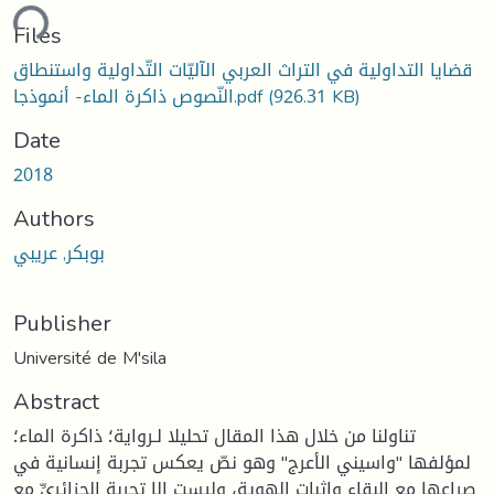
ding...
Files
قضايا التداولية في التراث العربي الآليّات التّداولية واستنطاق
النّصوص ذاكرة الماء- أنموذجا.pdf
(926.31 KB)
Date
2018
Authors
بوبكر, عريبي
Publisher
Université de M'sila
Abstract
تناولنا من خلال هذا المقال تحليلا لـرواية؛ ذاكرة الماء؛
لمؤلفها "واسيني الأعرج" وهو نصّ يعكس تجربة إنسانية في
صراعها مع البقاء وإثبات الهوية، وليست إلا تجربة الجزائريِّ مع