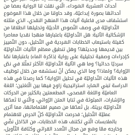
أحداث العشرية السّوداء، الّتي نقلت لنا الرواية بعضا من
أحداثها بصورة إبداعيّة، وقد حاولنا من خلال هذا الموضوع
استشفاف مدى فاعلية آليات هذا المنهج النقدي، الذي مثلته
التّداوليّة في وصف النّصوص الأدبيّة وتحليلها انطلاقا من
الإشكالية الآتية: هل التّداوليّة باعتبارها منهجا نقديا معاصرا
كفيلة باستيعاب الخطابات السّردية في التّحليل، دون التّمييز
بين قديمها وحديثها؟ وهل تنطبق معظم الآليات التّداوليّة
كإجراءات وصفية تحليلية على رواية (ذاكرة الماء) باعتبارها نصّا
سرديّا حداثيا؟ وما هي الآلية التّداوليّة الأكثر تمثّلا في نصّ
الرّواية؟ ولماذا؟ وما الذي يمكن أنْ نستشفه من خلال توظيف
هذه الآليات التّداوليّة في تحليل الرّواية؟ كما رصدنا في هذه
الدراسة تبني السّارد استراتيجية زاوج فيها بين الّلغتين؛ اللغة
العاميّة واللغة الفصحى، المطعمتين بالكثير من الحركات
والإشارات، المبثوثة في ثنايا المتن الرّوائي، والّتي لا تَعدّها
التّداوليّة بريئة، بل تَعدّها من صميم اهتماماتها، مما أثرى
عمليّة التّحليل؛ فحرصت التّداوليّة كلّ الحرص للاهتمام
بالملابسات الّتي تكتنف هذه الخطابات، من الدّاخل نصِّي
وخارجه ممّا وسّع من مجال التّعدد القرائي وكثافة التّأويل،