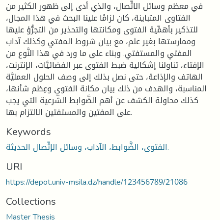
في معظم وسائل الاتِّصال، والذي أدى إلى ظهور الكثير من
الفتاوى المتباينة، كان لزامًا علينا البحث في هذا المجال،
للتذكير بأهمِّية الفتوى ومكانتها والتحذير من التجرُّؤ عليها
وممارستها بغير علم، مع بيان شروط المفتي وكذلك آداب
المفتي والمستفتي. وبناء على ما ورد في هذا النَّوع من
الإفتاء، تناولنا إشكالية ضبط الفتوى عبر الفضائيَّات، الإنترنت،
الهاتف والإذاعة، حتى نصل بذلك إلى وصف الحلول العمليَّة
المناسبة، والهدف من ذلك بيان مكانة الفتوى وعِظم شأنها،
كذلك محاولة الكشف عن أهم الضَّوابط الشَّرعية التي يجب
على المفتين والمستفتين الالتزام بها.
Keywords
الفتوى، الضَّوابط، الآداب، وسائل الإتِّصال الحديثة.
URI
https://depot.univ-msila.dz/handle/123456789/21086
Collections
Master Thesis