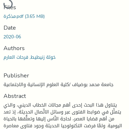
Files
(3.65 MB)
مذكرة.pdf
Date
2020-06
Authors
خولة زنيطيط, فرحات العارم
Publisher
جامعة محمد بوضياف /كلية العلوم الإنسانية والاجتماعية
Abstract
يتناول هذا البحث إحدى أهم مجالات الخطاب الديني، والذي
يتمثَّل في ضوابط الفتوى عبر وسائل الاتِّصال الحديثة، إذ تعد
من أهم قضايا العصر، لحاجة النَّاس إليها وتعلُّقها بالحياة
اليومية. ولمَّا فرضت التكنولوجيا الحديثة وجود فتاوى معاصرة