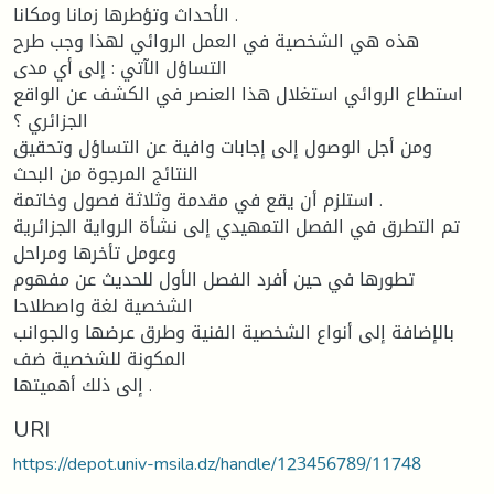
الأحداث وتؤطرھا زمانا ومكانا .
ھذه ھي الشخصیة في العمل الروائي لھذا وجب طرح
التساؤل الآتي : إلى أي مدى
استطاع الروائي استغلال ھذا العنصر في الكشف عن الواقع
الجزائري ؟
ومن أجل الوصول إلى إجابات وافیة عن التساؤل وتحقیق
النتائج المرجوة من البحث
استلزم أن یقع في مقدمة وثلاثة فصول وخاتمة .
تم التطرق في الفصل التمھیدي إلى نشأة الروایة الجزائریة
وعومل تأخرھا ومراحل
تطورھا في حین أفرد الفصل الأول للحدیث عن مفھوم
الشخصیة لغة واصطلاحا
بالإضافة إلى أنواع الشخصیة الفنیة وطرق عرضھا والجوانب
المكونة للشخصیة ضف
إلى ذلك أھمیتھا .
URI
https://depot.univ-msila.dz/handle/123456789/11748