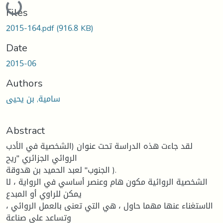
Loading...
Files
2015-164.pdf
(916.8 KB)
Date
2015-06
Authors
سامية, بن يحيى
Abstract
لقد جاءت ھذه الدراسة تحت عنوان (الشخصیة في الأدب
الروائي الجزائري "ریح
الجنوب" لعبد الحمید بن ھدوقة ).
الشخصیة الروائیة مكون ھام وعنصر أساسي في الروایة ، لا
یمكن للراوي أو المبدع
الاستغناء عنھا مھما حاول ، ھي التي تعنى بالعمل الروائي ،
وتساعد على صناعة