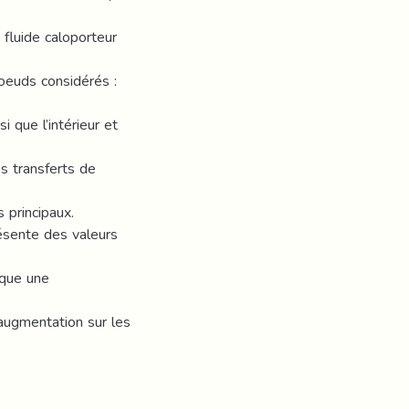
 fluide caloporteur
oeuds considérés :
i que l’intérieur et
es transferts de
 principaux.
ésente des valeurs
oque une
augmentation sur les