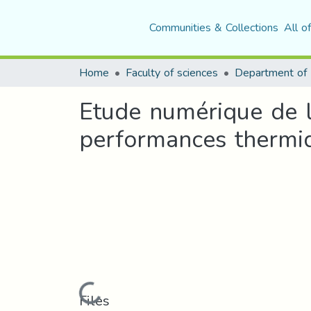
Communities & Collections
All o
Home
Faculty of sciences
Department of 
Etude numérique de l’
performances thermiq
Loading...
Files