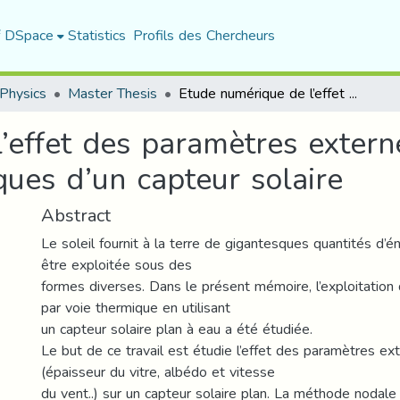
f DSpace
Statistics
Profils des Chercheurs
Physics
Master Thesis
Etude numérique de l’effet des paramètres externes et internes sur les performances thermiques d’un capteur solaire
effet des paramètres externe
ues d’un capteur solaire
Abstract
Le soleil fournit à la terre de gigantesques quantités d’é
être exploitée sous des
formes diverses. Dans le présent mémoire, l’exploitation d
par voie thermique en utilisant
un capteur solaire plan à eau a été étudiée.
Le but de ce travail est étudie l’effet des paramètres ex
(épaisseur du vitre, albédo et vitesse
du vent..) sur un capteur solaire plan. La méthode nodal