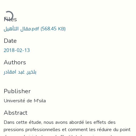
Loading...
Files
مقال التأهيل.pdf
(568.45 KB)
Date
2018-02-13
Authors
بلخير, غبد امقادر
Publisher
Université de M'sila
Abstract
Dans cette étude, nous avons abordé les effets des
pressions professionnelles et comment les réduire du point