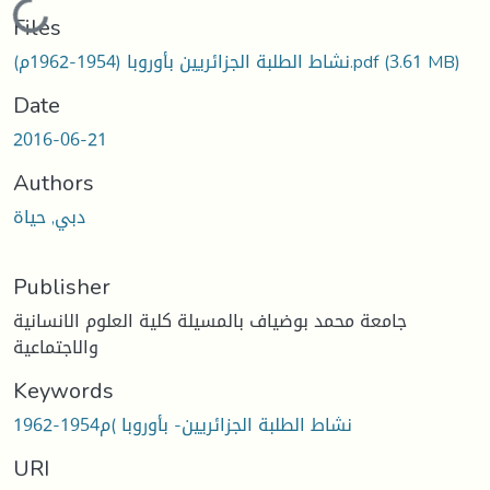
Loading...
Files
نشاط الطلبة الجزائريين بأوروبا (1954-1962م).pdf
(3.61 MB)
Date
2016-06-21
Authors
دبي, حياة
Publisher
جامعة محمد بوضياف بالمسيلة كلية العلوم الانسانية
والاجتماعية
Keywords
نشاط الطلبة الجزائريين- بأوروبا )م1954-1962
URI