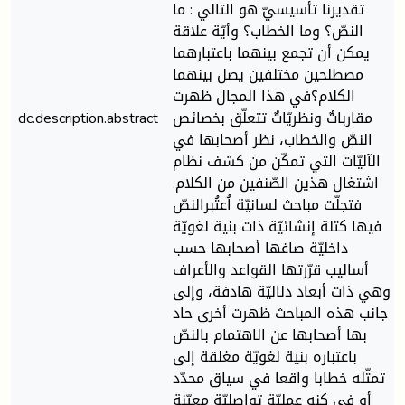
تقديرنا تأسيسيّ هو التالي : ما
النصّ؟ وما الخطاب؟ وأيّة علاقة
يمكن أن تجمع بينهما باعتبارهما
مصطلحين مختلفين يصل بينهما
الكلام؟في هذا المجال ظهرت
مقارباتٌ ونظريّاتٌ تتعلّق بخصائص
dc.description.abstract
النصّ والخطاب، نظر أصحابها في
الآليّات التي تمكّن من كشف نظام
اشتغال هذين الصّنفين من الكلام.
فتجلّت مباحث لسانيّة اُعتُبرالنصّ
فيها كتلة إنشائيّة ذات بنية لغويّة
داخليّة صاغها أصحابها حسب
أساليب قرّرتها القواعد والأعراف
وهي ذات أبعاد دلاليّة هادفة، وإلى
جانب هذه المباحث ظهرت أخرى حاد
بها أصحابها عن الاهتمام بالنصّ
باعتباره بنية لغويّة مغلقة إلى
تمثّله خطابا واقعا في سياق محدّد
أو في كنه عمليّة تواصليّة معيّنة