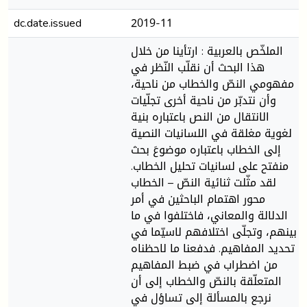
dc.date.issued
2019-11
الملخّص بالعربية : ارتأينا من خلال
هذا البحث أن نقلّب النّظر في
مفهومي النصّ والخطاب من ناحية،
وأن نتدبّر من ناحية أخرى تجلّيات
الانتقال من النص باعتباره بنية
لغوية مغلقة في اللسانيات النصية
إلى الخطاب باعتباره موضوعَ بحث
منفتح على لسانيات تحليل الخطاب.
لقد مثّلت ثنائية النصّ – الخطاب
محور اهتمام الباحثين في أمر
الدلالة والمعاني، فاختلفوا في ما
بينهم، وتجلّى اختلافهم لاسيّما في
تحديد المفاهيم. فدفعنا ما لاحظناه
من اضطراب في ضبط المفاهيم
المتعلّقة بالنصّ والخطاب إلى أن
نرجع بالمسألة إلى تساؤل في